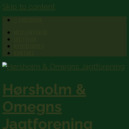
Skip to content
FACEBOOK
MEDLEMSSKAB
JAGTTEGN
NYHEDSBREV
KONTAKT
Hørsholm &
Omegns
Jagtforening