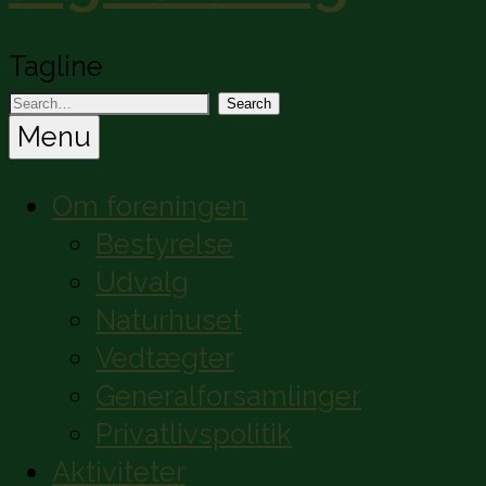
Tagline
Menu
Om foreningen
Bestyrelse
Udvalg
Naturhuset
Vedtægter
Generalforsamlinger
Privatlivspolitik
Aktiviteter