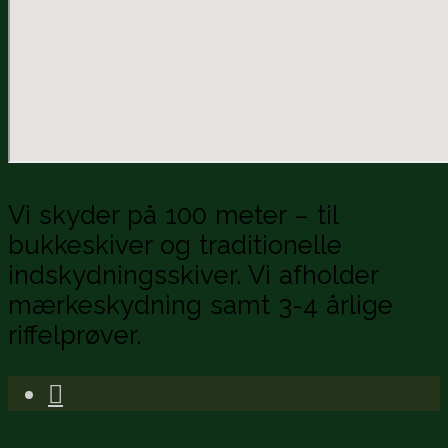
Vi skyder på 100 meter – til
bukkeskiver og traditionelle
indskydningsskiver. Vi afholder
mærkeskydning samt 3-4 årlige
riffelprøver.
Facebook