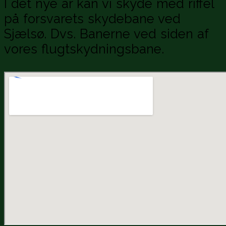
I det nye år kan vi skyde med riffel
på forsvarets skydebane ved
Sjælsø. Dvs. Banerne ved siden af
vores flugtskydningsbane.