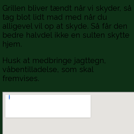
Grillen bliver tændt når vi skyder, så
tag blot lidt mad med når du
alligevel vil op at skyde. Så får den
bedre halvdel ikke en sulten skytte
hjem.
Husk at medbringe jagttegn,
våbentilladelse, som skal
fremvises.